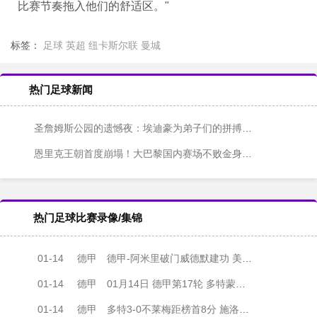
比赛节奏拖入他们的舒适区。"
标签：
足球
英超
纽卡斯尔联
曼城
热门足球新闻
圣詹姆斯公园的遗憾夜：埃迪豪为弟子们的拼搏精神辩护
恩里克王朝首度崩塌！大巴黎国内赛场不败金身告破
热门足球比赛录像/集锦
01-14
德甲
德甲-阿米里破门威德默建功 美因茨2-1海登海姆
01-14
德甲
01月14日 德甲第17轮 多特蒙德vs不莱梅 全场录像
01-14
德甲
多特3-0不莱梅距榜首8分 施洛特贝克头球破门萨比策吉拉西建功