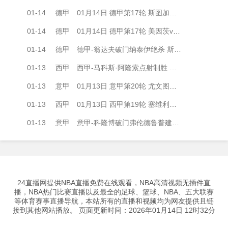
01-14
德甲
01月14日 德甲第17轮 斯图加特vs法兰克福 全场录像
01-14
德甲
01月14日 德甲第17轮 美因茨vs海登海姆 全场录像
01-14
德甲
德甲-翁达夫破门纳泰伊绝杀 斯图加特3-2法兰克福
01-13
西甲
西甲-马科斯·阿隆索点射制胜 塞尔塔客场1-0塞维利亚
01-13
意甲
01月13日 意甲第20轮 尤文图斯vs克雷莫内塞 全场录像
01-13
西甲
01月13日 西甲第19轮 塞维利亚vs塞尔塔 全场录像
01-13
意甲
意甲-科隆博破门弗伦德鲁普建功 热那亚3-0完胜卡利亚里
24直播网提供NBA直播免费在线观看，NBA高清视频无插件直
播，NBA热门比赛直播以及最全的足球、篮球、NBA、五大联赛
等体育赛事直播导航，本站所有的直播和视频均为网友提供且链
接到其他网站播放。 页面更新时间：2026年01月14日 12时32分