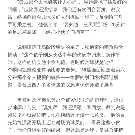
"最后那个丢球确实让人心痛，"埃迪豪揉了揉发红的
眼眶，"但比赛还没结束，我们还有次回合要拼。说实
话，终场前那会儿球员们太想扳回一球了，反倒给了对
手可乘之机。"他顿了顿，"要知道，三天前那场120分钟
的足总杯鏖战，已经把小伙子们掏空了。"
说到维萨开场阶段错失的单刀，埃迪豪的嘴角微微
抽动："这个孩子刚从长达半年的伤病中归来，换作平
时，这样的机会他十拿九稳。有时候足球就是这样，一
个瞬间就能改变整场比赛的走势。"转播画面回放着第六
分钟那个令人扼腕的镜头——维萨的射门堪堪高过横
梁，看台上四万多名球迷的叹息声仿佛穿透了屏幕。
当被问及塞梅尼奥那个被VAR取消的进球时，这位
少帅露出苦笑："说实话，我还没顾上看回放。裁判说是
越位？那就越位吧，现在纠结这个没什么意义。"他的目
光始终没离开场上还在谢场的球员们，"看看这些小伙
子，他们值得更好的结果。但这就是足球，曼城总能把