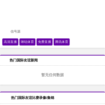
信号源
高清直播
咪咕体育
免费直播
腾讯体育
热门国际友谊新闻
暂无任何数据
热门国际友谊比赛录像/集锦