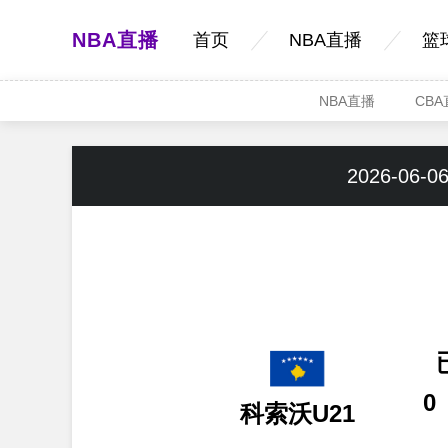
NBA直播
首页
NBA直播
篮
NBA直播
CB
2026-06-06
0
科索沃U21