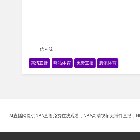
信号源
高清直播
咪咕体育
免费直播
腾讯体育
24直播网提供NBA直播免费在线观看，NBA高清视频无插件直播