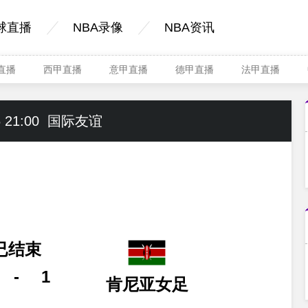
球直播
NBA录像
NBA资讯
A直播
西甲直播
意甲直播
德甲直播
法甲直播
 21:00
国际友谊
已结束
-
1
肯尼亚女足