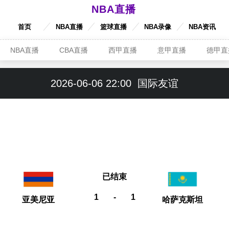
NBA直播
首页
NBA直播
篮球直播
NBA录像
NBA资讯
NBA直播
CBA直播
西甲直播
意甲直播
德甲直
2026-06-06 22:00
国际友谊
已结束
1
-
1
亚美尼亚
哈萨克斯坦